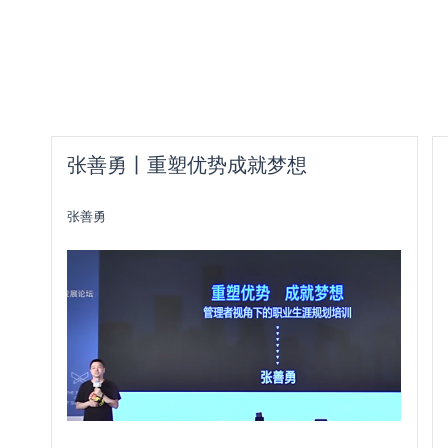
张善勇丨重塑优势成就梦想
张善勇